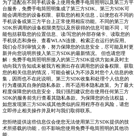
为了适配在不同手机设备上使用
免费手电筒照明
以及第三方平
台服务，
免费手电筒照明
集成了第三方SDK。第三方SDK可
能会调用您的设备权限、获取您的相关信息，以便您在不同的
手机设备或第三方平台上正常使用相应功能。不同的第三方
SDK所调用的设备权限类型以及所获得的信息可能不同，可
能包括获取您的位置信息、读/写您的外部存储卡、读取您的
手机状态和身份、查看WLAN连接、检索正在运行的应用。
我们会尽到审慎义务，努力保障您的信息安全，尽可能及时更
新并向您说明所接入第三方SDK的最新情况。 但也请您理
解：
免费手电筒照明
所接入的第三方SDK提供方如未及时主
动向我方告知或未被我方检测出存在调用您的设备权限、获取
您的相关信息的情况，可能会被认为不涉及对您个人信息的收
集，因而也不在此说明。第三方SDK收集和处理个人信息的
行为遵循其自身的隐私条款，而不适用本隐私政策。为了最大
程度保障您的信息安全，我们强烈建议您在使用任何第三方
SDK的服务前先行查看其隐私条款。为保障您的合法权益，
如您发现第三方SDK或其他类似的应用程序存在风险，请您
立即停止相关操作并及时与我们取得联系。
您拒绝提供这些信息仅会使您无法使用第三方SDK提供的技
术所搭载的功能，但不影响您使用
免费手电筒照明
的其他功
能。