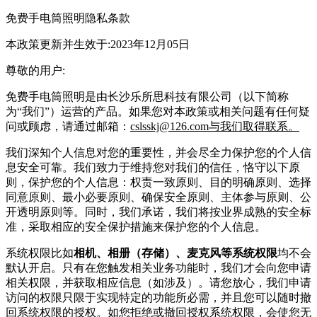
免费手电筒照明
隐私条款
本政策更新并生效于:2023年12月05日
尊敬的用户:
免费手电筒照明
是由
长沙乐所思科技有限公司
（以下简称
为“我们”）运营的产品。如果您对本政策或相关问题有任何疑
问或顾虑，请通过邮箱：
cslsskj@126.com与我们取得联系。
我们深知个人信息对您的重要性，并会尽全力保护您的个人信
息安全可靠。我们致力于维持您对我们的信任，恪守以下原
则，保护您的个人信息：权责一致原则、目的明确原则、选择
同意原则、最小必要原则、确保安全原则、主体参与原则、公
开透明原则等。同时，我们承诺，我们将按业界成熟的安全标
准，采取相应的安全保护措施来保护您的个人信息。
系统权限比
如
相机、相册（存储）、麦克风等系统权限
均不会
默认开启。只有在您触发相关业务功能时，我们才会向您申请
相关权限，并获取相应信息（如涉及）。请您放心，我们申请
访问的权限只限于实现特定的功能所必需，并且您可以随时撤
回系统权限的授权。如您拒绝或撤回授权系统权限，会使您无