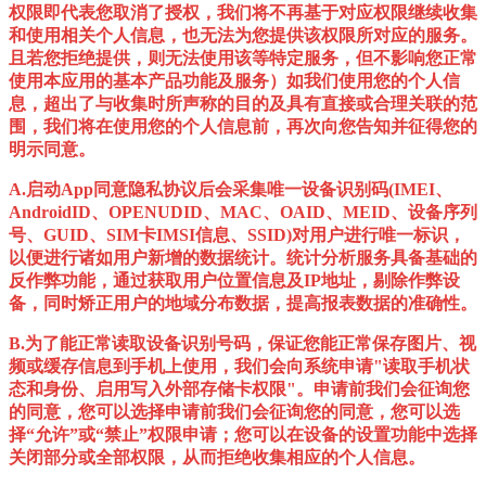
权限即代表您取消了授权，我们将不再基于对应权限继续收集
和使用相关个人信息，也无法为您提供该权限所对应的服务。
且若您拒绝提供，则无法使用该等特定服务，但不影响您正常
使用本应用的基本产品功能及服务）如我们使用您的个人信
息，超出了与收集时所声称的目的及具有直接或合理关联的范
围，我们将在使用您的个人信息前，再次向您告知并征得您的
明示同意。
A.启动App同意隐私协议后会采集唯一设备识别码(IMEI、
AndroidID、OPENUDID、MAC、OAID、MEID、设备序列
号、GUID、SIM卡IMSI信息、SSID)对用户进行唯一标识，
以便进行诸如用户新增的数据统计。统计分析服务具备基础的
反作弊功能，通过获取用户位置信息及IP地址，剔除作弊设
备，同时矫正用户的地域分布数据，提高报表数据的准确性。
B.为了能正常读取设备识别号码，保证您能正常保存图片、视
频或缓存信息到手机上使用，我们会向系统申请"读取手机状
态和身份、启用写入外部存储卡权限"。申请前我们会征询您
的同意，您可以选择申请前我们会征询您的同意，您可以选
择“允许”或“禁止”权限申请；您可以在设备的设置功能中选择
关闭部分或全部权限，从而拒绝收集相应的个人信息。