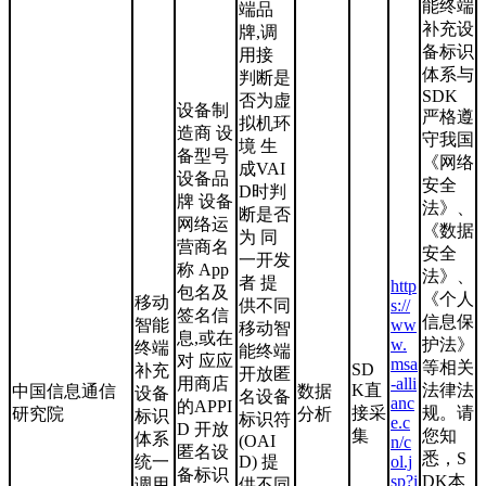
能终端
端品
补充设
牌,调
备标识
用接
体系与
判断是
SDK
否为虚
设备制
严格遵
拟机环
造商 设
守我国
境 生
备型号
《网络
成VAI
设备品
安全
D时判
牌 设备
法》、
断是否
网络运
《数据
为 同
营商名
安全
一开发
称 App
法》、
者 提
http
包名及
《个人
移动
供不同
s://
签名信
信息保
智能
ww
移动智
息,或在
w.
护法》
终端
能终端
对 应应
msa
等相关
SD
补充
开放匿
用商店
-alli
K直
法律法
中国信息通信
数据
设备
名设备
anc
的APPI
接采
规。请
研究院
分析
标识
标识符
e.c
D 开放
集
您知
体系
(OAI
n/c
匿名设
悉，S
统一
D) 提
ol.j
备标识
sp?i
DK本
调用
供不同