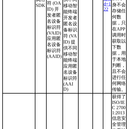
符 (OA
d=1
身不会
SDK
移动智
ID) 开
22
存储任
能终端
发者匿
何数
开发者
名设备
据，只
匿名设
标识符
在APP
备标识
(VAID)
调用时
符 (VA
应用匿
获取以
ID) 提
名设备
下数
供不同
标识符
据，用
移动智
(AAID)
于本地
能终端
判断，
应用匿
且不会
名设备
进行任
标识符
何网络
(AAI
D)
传输。
获得了
ISO/IE
C 2700
1:2013
信息安
全管理