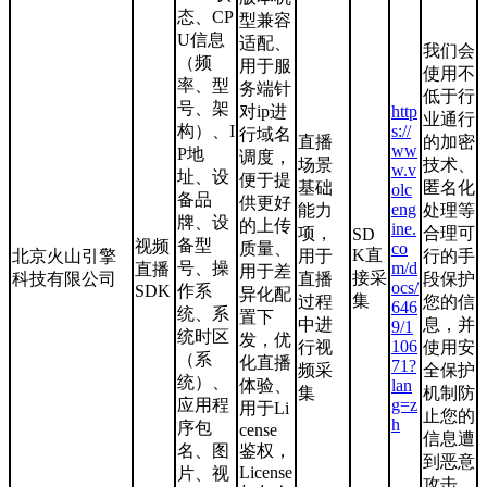
态、CP
型兼容
U信息
适配、
我们会
（频
用于服
使用不
率、型
务端针
低于行
号、架
对ip进
http
业通行
构）、I
s://
行域名
直播
的加密
ww
P地
调度，
场景
技术、
w.v
址、设
便于提
基础
匿名化
olc
备品
供更好
eng
能力
处理等
牌、设
的上传
ine.
项，
合理可
SD
备型
视频
质量、
co
K直
北京火山引擎
用于
行的手
号、操
m/d
直播
用于差
接采
科技有限公司
直播
段保护
ocs/
SDK
作系
异化配
集
过程
您的信
646
统、系
置下
中进
息，并
9/1
统时区
发，优
106
行视
使用安
（系
化直播
71?
频采
全保护
统）、
体验、
lan
集
机制防
应用程
g=z
用于Li
止您的
h
序包
cense
信息遭
名、图
鉴权，
到恶意
License
片、视
攻击。