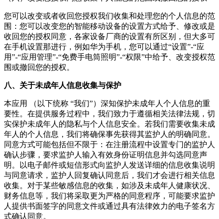
您可以改变或者收回您授权我们收集和处理您的个人信息的范
围：您可以改变您的智能移动设备的设置方式给予、修改或是
收回您的授权同意，各家设备厂商的设置有所区别，但大多可
在手机设置那进行，例如华为手机，您可以通过“设置”-“应
用”-“应用管理”-“
免费手电筒照明
”-“权限”中给予、改变授权范
围或撤回您的授权。
八、关于未成年人信息收集与保护
本应用 （以下统称 “我们”）深知保护未成年人个人信息的重
要性。在提供服务过程中，我们致力于遵循相关法律法规，切
实保护未成年人的隐私与个人信息安全。若我们需要收集未成
年人的个人信息，我们将确保事先获得其监护人的明确同意。
同意方式可能包括但不限于：在注册流程中设置专门的监护人
确认步骤，要求监护人输入有效身份证明信息并勾选同意声
明。以电子邮件或短信形式向监护人发送详细的信息收集说明
与同意请求，监护人回复确认同意后，我们才会进行相关信息
收集。对于某些敏感信息的收集，如涉及未成年人健康状况、
财务信息等，我们将采取更为严格的同意程序，可能要求监护
人提供书面签字的同意文件或通过具有法律效力的电子签名方
式确认同意。