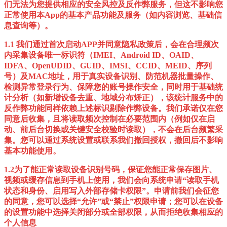
们无法为您提供相应的安全风控及反作弊服务，但这不影响您
正常使用本App的基本产品功能及服务（如内容浏览、基础信
息查询等）。
1.1 我们通过首次启动APP并同意隐私政策后，会在合理频次
内采集设备唯一标识符（IMEI、Android ID、OAID、
IDFA、OpenUDID、GUID、IMSI、CCID、MEID、序列
号）及MAC地址，用于真实设备识别、防范机器批量操作、
检测异常登录行为、保障您的账号操作安全，同时用于基础统
计分析（如新增设备去重、地域分布矫正），该统计服务中的
反作弊功能同样依赖上述标识剔除作弊设备。我们承诺仅在您
同意后收集，且将读取频次控制在必要范围内（例如仅在启
动、前后台切换或关键安全校验时读取），不会在后台频繁采
集。您可以通过系统设置或联系我们撤回授权，撤回后不影响
基本功能使用。
1.2为了能正常读取设备识别号码，保证您能正常保存图片、
视频或缓存信息到手机上使用，我们会向系统申请“读取手机
状态和身份、启用写入外部存储卡权限”。申请前我们会征您
的同意，您可以选择“允许”或“禁止”权限申请；您可以在设备
的设置功能中选择关闭部分或全部权限，从而拒绝收集相应的
个人信息