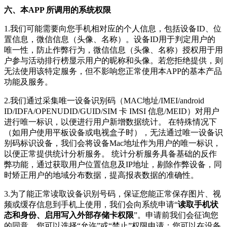
六、本APP 所调用的系统权限
1.我们可能需要向您手机相对应的个人信息，包括设备ID、位
置信息，微信信息（头像、名称）。设备ID用于判定用户的
唯一性，防止作弊行为，微信信息（头像、名称）授权用于用
户参与活动排行榜显示用户的昵称和头像。若您拒绝提供，则
无法使用该特定服务，但不影响您正常使用本APP的基本产品
功能及服务。
2.我们通过采集唯一设备识别码（MAC地址/IMEI/android
ID/IDFA/OPENUDID/GUID/SIM 卡 IMSI 信息/MEID）对用户
进行唯一标识，以便进行用户新增数据统计。 在特殊情况下
（如用户使用平板设备或电视盒子时），无法通过唯一设备识
别码标识设备，我们会将设备Mac地址作为用户的唯一标识，
以便正常提供统计分析服务。 统计分析服务具备基础的反作
弊功能，通过获取用户位置信息及IP地址，剔除作弊设备，同
时矫正用户的地域分布数据，提高报表数据的准确性。
3.为了能正常读取设备识别号码，保证您能正常保存图片、视
频或缓存信息到手机上使用，我们会向系统申请“
读取手机状
态和身份、启用写入外部存储卡权限
”。申请前我们会征询您
的同意，您可以选择“允许”或“禁止”权限申请；您可以在设备