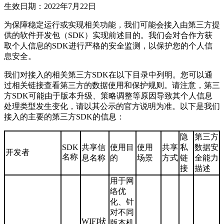
生效日期：2022年7月22日
为保障稳定运行或实现相关功能，我们可能会接入由第三方提
供的软件开发包（SDK）实现前述目的。我们会对合作方获
取个人信息的SDK进行严格的安全监测，以保护您的个人信
息安全。
我们对接入的相关第三方SDK在以下目录中列明。您可以通
过相关链接查看第三方的数据使用和保护规则。请注意，第三
方SDK可能由于版本升级、策略调整等原因导致其个人信息
处理类型发生变化，请以其公示的官方说明为准。以下是我们
接入的主要的第三方SDK的信息：
隐
第三方
SDK
共享信
使用目
使用
共享
私
数据安
开发者
名称
息名称
的
场景
方式
链
全能力
接
描述
用于网
络优
化、针
对不同
WIFI状
版本机