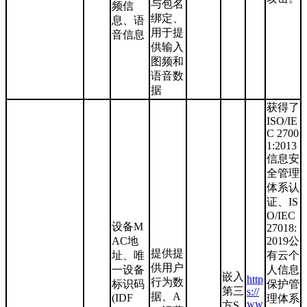
与包名
频信
绑定、
息、语
用于提
音信息
供输入
图频和
语音数
据
获得了
ISO/IE
C 2700
1:2013
信息安
全管理
体系认
证、IS
O/IEC
设备M
27018:
AC地
2019公
提供提
址、唯
有云个
供用户
一设备
人信息
嵌入
http
行为数
标识码
保护管
第三
s://
据、A
(IDF
理体系
ww
方S