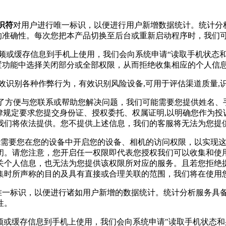
识符
对用户进行唯一标识，以便进行用户新增数据统计。统计分
据的准确性。每次您把本产品切换至后台或重新启动程序时，我们
视频或缓存信息到手机上使用，我们会向系统申请“读取手机状态
设置功能中选择关闭部分或全部权限，从而拒绝收集相应的个人信
有效识别各种作弊行为，有效识别风险设备,可用于评估渠道质量
，为了方便与您联系或帮助您解决问题，我们可能需要您提供姓名
律规定要求您提交身份证、授权委托、权属证明,以明确您作为
我们将依法提供。您不提供上述信息，我们的客服将无法为您提
可能需要您在您的设备中开启您的设备、相机的访问权限，以实现
闭。请您注意，您开启任一权限即代表您授权我们可以收集和使
关个人信息，也无法为您提供该权限所对应的服务。且若您拒绝
集时所声称的目的及具有直接或合理关联的范围，我们将在使用
行唯一标识，以便进行诸如用户新增的数据统计。统计分析服务具
性。
频或缓存信息到手机上使用，我们会向系统申请"读取手机状态和