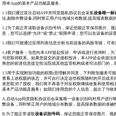
用本App的基本产品功能及服务。
1.1我们通过首次启动APP并同意隐私协议后会采集
设备唯一标
址,剔除作弊设备,同时矫正用户位地域分布数据,提高报表数
1.2为了能正常读取设备识别号码，保证您能正常保存图片、
意，您可以选择“允许”或“禁止”权限申请；您可以在设备的
1.3我们可能通过应用列表信息分析当前设备的风险等级，可
1.4客户服务：当您向本APP提起投诉、申诉或进行咨询时
与您取得联系。如果您提交的是侵权投诉，本APP还会依据法
将您的前述信息提交给法院或其他监管机构或者司法部门的，
1.5用于实现附加功能的权限(您理解并同意，下列附加服务
查看上述权眼的状态，并可自行决定这些权限随时的开后或关
表您取消了授权，我们将不再基于对应权限继续收集和使用相
基本产品功能及服务）如我们使用您的个人信息，超出了与收
A.启动App同意隐私协议后会采集唯一设备识别码对用户进
弊设备，同时矫正用户的地域分布数据，提高报表数据的准确
B.为了能正常读取
设备识别号码
，保证您能正常保存图片、视