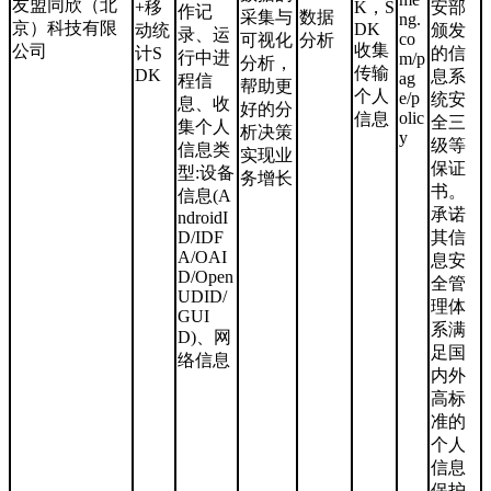
友盟同欣（北
+移
K，S
安部
作记
采集与
数据
ng.
京）科技有限
DK
动统
颁发
录、运
co
可视化
分析
收集
公司
计S
的信
行中进
m/p
分析，
传输
DK
息系
ag
程信
帮助更
个人
e/p
统安
息、收
好的分
olic
信息
全三
集个人
析决策
y
级等
信息类
实现业
保证
型:设备
务增长
书。
信息(A
承诺
ndroidI
D/IDF
其信
A/OAI
息安
D/Open
全管
UDID/
理体
GUI
系满
D)、网
足国
络信息
内外
高标
准的
个人
信息
保护