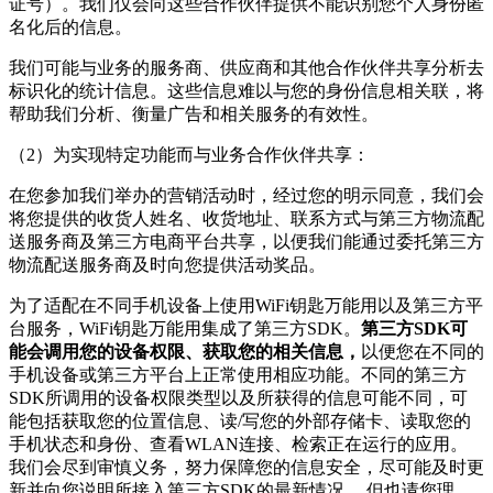
证号）。我们仅会向这些合作伙伴提供不能识别您个人身份匿
名化后的信息。
我们可能与业务的服务商、供应商和其他合作伙伴共享分析去
标识化的统计信息。这些信息难以与您的身份信息相关联，将
帮助我们分析、衡量广告和相关服务的有效性。
（2）为实现特定功能而与业务合作伙伴共享：
在您参加我们举办的营销活动时，经过您的明示同意，我们会
将您提供的收货人姓名、收货地址、联系方式与第三方物流配
送服务商及第三方电商平台共享，以便我们能通过委托第三方
物流配送服务商及时向您提供活动奖品。
为了适配在不同手机设备上使用
WiFi钥匙万能用
以及第三方平
台服务，
WiFi钥匙万能用
集成了第三方SDK。
第三方SDK可
能会调用您的设备权限、获取您的相关信息，
以便您在不同的
手机设备或第三方平台上正常使用相应功能。不同的第三方
SDK所调用的设备权限类型以及所获得的信息可能不同，可
能包括获取您的位置信息、读/写您的外部存储卡、读取您的
手机状态和身份、查看WLAN连接、检索正在运行的应用。
我们会尽到审慎义务，努力保障您的信息安全，尽可能及时更
新并向您说明所接入第三方SDK的最新情况。 但也请您理