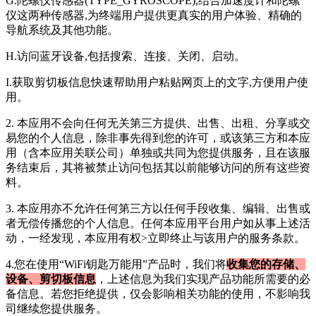
G.陀螺仪传感器(TYPE_GYROSCOPE),结合加速度计和陀螺
仪这两种传感器,为终端用户提供更真实的用户体验、精确的
导航系统及其他功能。
H.访问蓝牙设备,包括搜索、连接、关闭、启动。
I.获取剪切板信息快速帮助用户粘贴网页上的文字,方便用户使
用。
2. 本应用不会向任何无关第三方提供、出售、出租、分享或交
易您的个人信息，除非事先得到您的许可，或该第三方和本应
用（含本应用关联公司）单独或共同为您提供服务，且在该服
务结束后，其将被禁止访问包括其以前能够访问的所有这些资
料。
3. 本应用亦不允许任何第三方以任何手段收集、编辑、出售或
者无偿传播您的个人信息。任何本应用平台用户如从事上述活
动，一经发现，本应用有权>立即终止与该用户的服务条款。
4.您在使用“
WiFi钥匙万能用
”产品时，我们将
收集您的存储、
设备、剪切板信息
，上述信息为我们实现产品功能所需要的必
备信息。若您拒绝提供，仅会影响相关功能的使用，不影响我
司继续您提供服务。