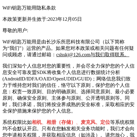
WiFi钥匙万能用
隐私条款
本政策更新并生效于:2023年12月05日
尊敬的用户:
WiFi钥匙万能用
是由
长沙乐所思科技有限公司
（以下简称
为“我们”）运营的产品。如果您对本政策或相关问题有任何疑
问或顾虑，请通过邮箱：
cslsskj@126.com与我们取得联系。
我们深知个人信息对您的重要性，并会尽全力保护您的个人信
息安全可靠友盟SDK将
收集个人信息进行数据统计分析
(AndroidID/IDFA/OAID/OpenUDID/GUID)；网络信息
我们致
力于维持您对我们的信任，恪守以下原则，保护您的个人信
息：权责一致原则、目的明确原则、选择同意原则、最小必要
原则、确保安全原则、主体参与原则、公开透明原则等。同
时，我们承诺，我们将按业界成熟的安全标准，采取相应的安
全保护措施来保护您的个人信息。
系统权限比如
相机
、
相册（存储）
、
麦克风、定位
等系统权限
均不会默认开启。只有在您触发相关业务功能时，我们才会向
您申请相关权限，并获取相应信息（如涉及）。请您放心，我