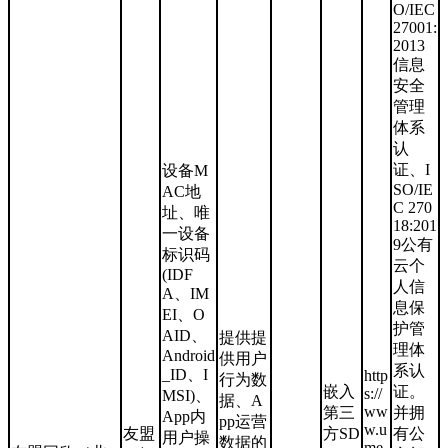
O/IEC
27001:
2013
信息
安全
管理
体系
认
证、I
设备M
SO/IE
AC地
C 270
址、唯
18:201
一设备
9公有
标识码
云个
(IDF
人信
A、IM
息保
EI、O
护管
AID、
提供提
理体
Android
供用户
系认
_ID、I
http
行为数
嵌入
证。
s://
MSI)、
据、A
ww
第三
并拥
App内
pp运营
w.u
友盟
方SD
有公
用户操
数据的
me