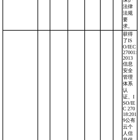
法律
法规
要
求。
获得
了IS
O/IEC
27001:
2013
信息
安全
管理
体系
认
证、I
SO/IE
C 270
18:201
9公有
云个
人信
息保