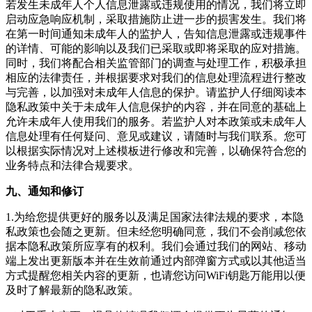
若发生未成年人个人信息泄露或违规使用的情况，我们将立即
启动应急响应机制，采取措施防止进一步的损害发生。我们将
在第一时间通知未成年人的监护人，告知信息泄露或违规事件
的详情、可能的影响以及我们已采取或即将采取的应对措施。
同时，我们将配合相关监管部门的调查与处理工作，积极承担
相应的法律责任，并根据要求对我们的信息处理流程进行整改
与完善，以加强对未成年人信息的保护。请监护人仔细阅读本
隐私政策中关于未成年人信息保护的内容，并在同意的基础上
允许未成年人使用我们的服务。若监护人对本政策或未成年人
信息处理有任何疑问、意见或建议，请随时与我们联系。您可
以根据实际情况对上述模板进行修改和完善，以确保符合您的
业务特点和法律合规要求。
九、通知和修订
1.为给您提供更好的服务以及满足国家法律法规的要求，本隐
私政策也会随之更新。但未经您明确同意，我们不会削减您依
据本隐私政策所应享有的权利。我们会通过我们的网站、移动
端上发出更新版本并在生效前通过内部弹窗方式或以其他适当
方式提醒您相关内容的更新，也请您访问
WiFi钥匙万能用
以便
及时了解最新的隐私政策。