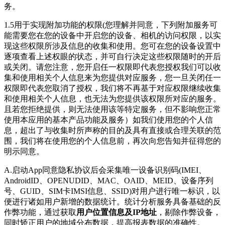
务。
1.5用于实现附加功能的权限(您理解并同意，下列附加服务可
能需要您在您的设备中开启您的设备、相机的访问权限，以实
现这些权限所涉及信息的收集和使用。您可在您的设备设置中
逐项查看上述权眼的状态，并可自行决定这些权限随时的开后
或关闭。请您注意，您开启任一权限即代表您授权我们可以收
集和使用相关个人信息来为您提供对应服务，您一旦关闭任一
权限即代表您取消了授权，我们将不再基于对应权限继续收集
和使用相关个人信息，也无法为您提供该权限所对应的服务。
且若您拒绝提供，则无法使用该等特定服务，但不影响您正常
使用本应用的基本产品功能及服务）如我们使用您的个人信
息，超出了与收集时所声称的目的及具有直接或合理关联的范
围，我们将在使用您的个人信息前，再次向您告知并征得您的
明示同意。
A.启动App同意隐私协议后会采集唯一设备识别码(IMEI、
AndroidID、OPENUDID、MAC、OAID、MEID、设备序列
号、GUID、SIM卡IMSI信息、SSID)对用户进行唯一标识，以
便进行诸如用户新增的数据统计。统计分析服务具备基础的反
作弊功能，通过获取
用户位置信息及IP地址
，剔除作弊设备，
同时矫正用户的地域分布数据，提高报表数据的准确性。