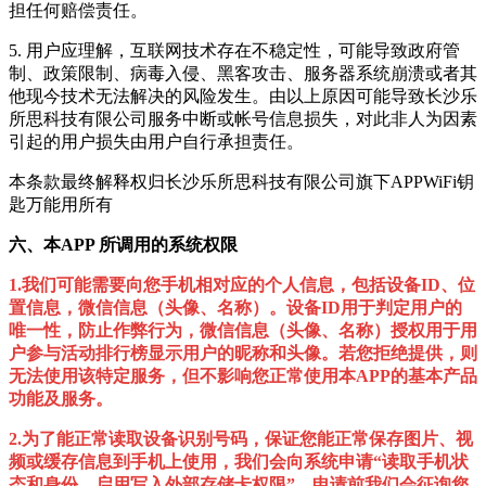
担任何赔偿责任。
5. 用户应理解，互联网技术存在不稳定性，可能导致政府管
制、政策限制、病毒入侵、黑客攻击、服务器系统崩溃或者其
他现今技术无法解决的风险发生。由以上原因可能导致长沙乐
所思科技有限公司服务中断或帐号信息损失，对此非人为因素
引起的用户损失由用户自行承担责任。
本条款最终解释权归
长沙乐所思科技有限公司
旗下APP
WiFi钥
匙万能用
所有
六、本APP 所调用的系统权限
1.我们可能需要向您手机相对应的
个人信息，包括设备ID、位
置信息，微信信息（头像、名称）。
设备ID用于判定用户的
唯一性，防止作弊行为，微信信息（头像、名称）授权用于用
户参与活动排行榜显示用户的昵称和头像。若您拒绝提供，则
无法使用该特定服务，但不影响您正常使用本APP的基本产品
功能及服务。
2.为了能正常读取设备识别号码，保证您能正常保存图片、视
频或缓存信息到手机上使用，我们会向系统申请“
读取手机状
态和身份、启用写入外部存储卡权限”
。申请前我们会征询您